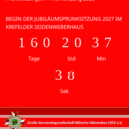
BEGIN DER JUBILÄUMSPRUNKSITZUNG 2027 IM
KREFELDER SEIDENWEBERHAUS
1
6
0
2
0
3
7
1
6
0
2
0
3
7
Tage
Std
Min
3
4
6
7
3
Sek