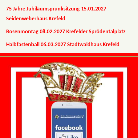
75 Jahre Jubiläumsprunksitzung 15.01.2027
Seidenweberhaus Krefeld
Rosenmontag 08.02.2027 Krefelder Sprödentalplatz
Halbfastenball 06.03.2027 Stadtwaldhaus Krefeld