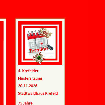
4. Krefelder
Flüstersitzung
20.11.2026
Stadtwaldhaus Krefeld
75 Jahre