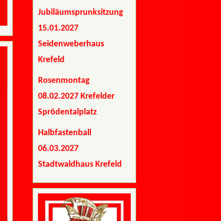
Jubiläumsprunksitzung
15.01.2027
Seidenweberhaus
Krefeld
Rosenmontag
08.02.2027 Krefelder
Sprödentalplatz
Halbfastenball
06.03.2027
Stadtwaldhaus Krefeld