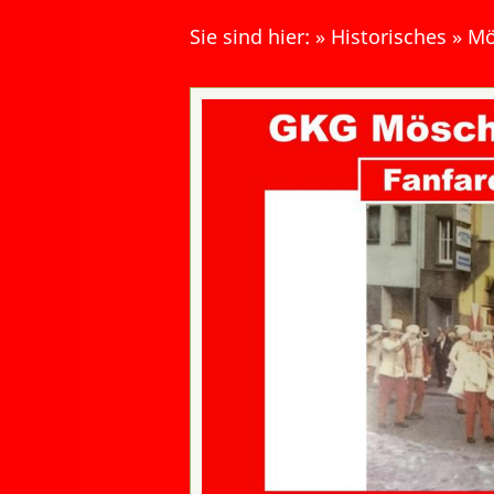
Sie sind hier:
»
Historisches
»
Mö