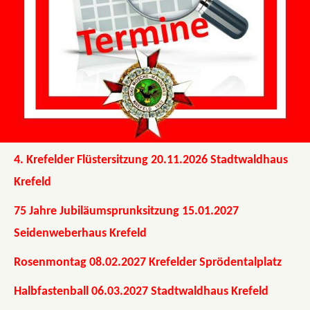
4. Krefelder Flüstersitzung 20.11.2026 Stadtwaldhaus
Krefeld
75 Jahre Jubiläumsprunksitzung 15.01.2027
Seidenweberhaus Krefeld
Rosenmontag 08.02.2027 Krefelder Sprödentalplatz
Halbfastenball 06.03.2027 Stadtwaldhaus Krefeld